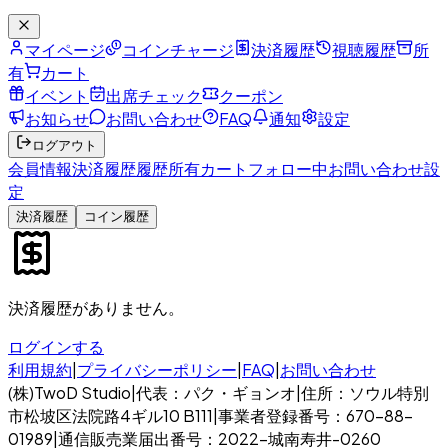
マイページ
コインチャージ
決済履歴
視聴履歴
所
有
カート
イベント
出席チェック
クーポン
お知らせ
お問い合わせ
FAQ
通知
設定
ログアウト
会員情報
決済履歴
履歴
所有
カート
フォロー中
お問い合わせ
設
定
決済履歴
コイン履歴
決済履歴がありません。
ログインする
利用規約
|
プライバシーポリシー
|
FAQ
|
お問い合わせ
(株)TwoD Studio
|
代表：パク・ギョンオ
|
住所：ソウル特別
市松坡区法院路4ギル10 B111
|
事業者登録番号：670-88-
01989
|
通信販売業届出番号：2022-城南寿井-0260