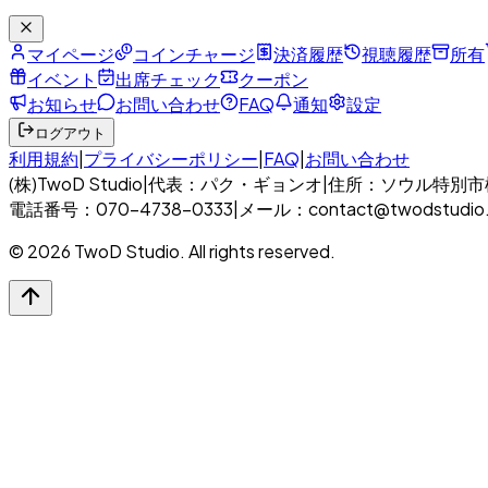
マイページ
コインチャージ
決済履歴
視聴履歴
所有
イベント
出席チェック
クーポン
お知らせ
お問い合わせ
FAQ
通知
設定
ログアウト
利用規約
|
プライバシーポリシー
|
FAQ
|
お問い合わせ
(株)TwoD Studio
|
代表：パク・ギョンオ
|
住所：ソウル特別市松坡
電話番号：070-4738-0333
|
メール：contact@twodstudio
© 2026 TwoD Studio. All rights reserved.