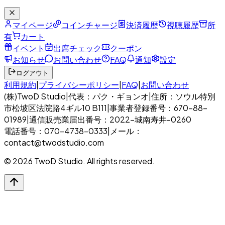
マイページ
コインチャージ
決済履歴
視聴履歴
所
有
カート
イベント
出席チェック
クーポン
お知らせ
お問い合わせ
FAQ
通知
設定
ログアウト
利用規約
|
プライバシーポリシー
|
FAQ
|
お問い合わせ
(株)TwoD Studio
|
代表：パク・ギョンオ
|
住所：ソウル特別
市松坡区法院路4ギル10 B111
|
事業者登録番号：670-88-
01989
|
通信販売業届出番号：2022-城南寿井-0260
電話番号：070-4738-0333
|
メール：
contact@twodstudio.com
© 2026 TwoD Studio. All rights reserved.