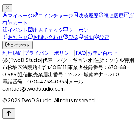
マイページ
コインチャージ
決済履歴
視聴履歴
所
有
カート
イベント
出席チェック
クーポン
お知らせ
お問い合わせ
FAQ
通知
設定
ログアウト
利用規約
|
プライバシーポリシー
|
FAQ
|
お問い合わせ
(株)TwoD Studio
|
代表：パク・ギョンオ
|
住所：ソウル特別
市松坡区法院路4ギル10 B111
|
事業者登録番号：670-88-
01989
|
通信販売業届出番号：2022-城南寿井-0260
電話番号：070-4738-0333
|
メール：
contact@twodstudio.com
© 2026 TwoD Studio. All rights reserved.