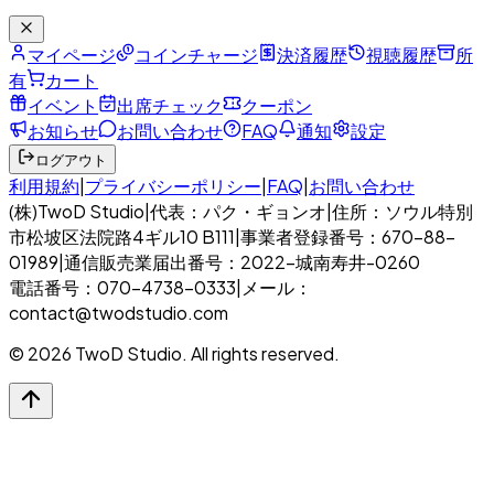
マイページ
コインチャージ
決済履歴
視聴履歴
所
有
カート
イベント
出席チェック
クーポン
お知らせ
お問い合わせ
FAQ
通知
設定
ログアウト
利用規約
|
プライバシーポリシー
|
FAQ
|
お問い合わせ
(株)TwoD Studio
|
代表：パク・ギョンオ
|
住所：ソウル特別
市松坡区法院路4ギル10 B111
|
事業者登録番号：670-88-
01989
|
通信販売業届出番号：2022-城南寿井-0260
電話番号：070-4738-0333
|
メール：
contact@twodstudio.com
© 2026 TwoD Studio. All rights reserved.