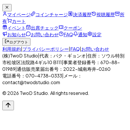
マイページ
コインチャージ
決済履歴
視聴履歴
所
有
カート
イベント
出席チェック
クーポン
お知らせ
お問い合わせ
FAQ
通知
設定
ログアウト
利用規約
|
プライバシーポリシー
|
FAQ
|
お問い合わせ
(株)TwoD Studio
|
代表：パク・ギョンオ
|
住所：ソウル特別
市松坡区法院路4ギル10 B111
|
事業者登録番号：670-88-
01989
|
通信販売業届出番号：2022-城南寿井-0260
電話番号：070-4738-0333
|
メール：
contact@twodstudio.com
© 2026 TwoD Studio. All rights reserved.