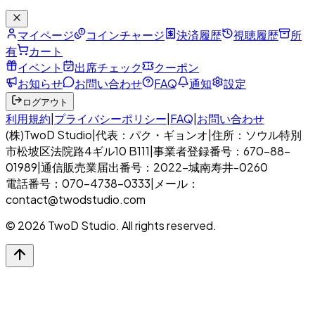
マイページ
コインチャージ
決済履歴
視聴履歴
所
有
カート
イベント
出席チェック
クーポン
お知らせ
お問い合わせ
FAQ
通知
設定
ログアウト
利用規約
|
プライバシーポリシー
|
FAQ
|
お問い合わせ
(株)TwoD Studio
|
代表：パク・ギョンオ
|
住所：ソウル特別
市松坡区法院路4ギル10 B111
|
事業者登録番号：670-88-
01989
|
通信販売業届出番号：2022-城南寿井-0260
電話番号：070-4738-0333
|
メール：
contact@twodstudio.com
© 2026 TwoD Studio. All rights reserved.