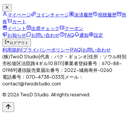
マイページ
コインチャージ
決済履歴
視聴履歴
所
有
カート
イベント
出席チェック
クーポン
お知らせ
お問い合わせ
FAQ
通知
設定
ログアウト
利用規約
|
プライバシーポリシー
|
FAQ
|
お問い合わせ
(株)TwoD Studio
|
代表：パク・ギョンオ
|
住所：ソウル特別
市松坡区法院路4ギル10 B111
|
事業者登録番号：670-88-
01989
|
通信販売業届出番号：2022-城南寿井-0260
電話番号：070-4738-0333
|
メール：
contact@twodstudio.com
© 2026 TwoD Studio. All rights reserved.