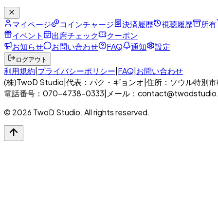
マイページ
コインチャージ
決済履歴
視聴履歴
所有
イベント
出席チェック
クーポン
お知らせ
お問い合わせ
FAQ
通知
設定
ログアウト
利用規約
|
プライバシーポリシー
|
FAQ
|
お問い合わせ
(株)TwoD Studio
|
代表：パク・ギョンオ
|
住所：ソウル特別市松坡
電話番号：070-4738-0333
|
メール：contact@twodstudio
© 2026 TwoD Studio. All rights reserved.