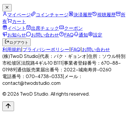
マイページ
コインチャージ
決済履歴
視聴履歴
所
有
カート
イベント
出席チェック
クーポン
お知らせ
お問い合わせ
FAQ
通知
設定
ログアウト
利用規約
|
プライバシーポリシー
|
FAQ
|
お問い合わせ
(株)TwoD Studio
|
代表：パク・ギョンオ
|
住所：ソウル特別
市松坡区法院路4ギル10 B111
|
事業者登録番号：670-88-
01989
|
通信販売業届出番号：2022-城南寿井-0260
電話番号：070-4738-0333
|
メール：
contact@twodstudio.com
© 2026 TwoD Studio. All rights reserved.