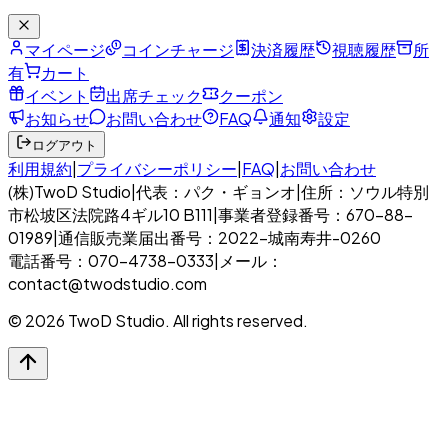
マイページ
コインチャージ
決済履歴
視聴履歴
所
有
カート
イベント
出席チェック
クーポン
お知らせ
お問い合わせ
FAQ
通知
設定
ログアウト
利用規約
|
プライバシーポリシー
|
FAQ
|
お問い合わせ
(株)TwoD Studio
|
代表：パク・ギョンオ
|
住所：ソウル特別
市松坡区法院路4ギル10 B111
|
事業者登録番号：670-88-
01989
|
通信販売業届出番号：2022-城南寿井-0260
電話番号：070-4738-0333
|
メール：
contact@twodstudio.com
© 2026 TwoD Studio. All rights reserved.