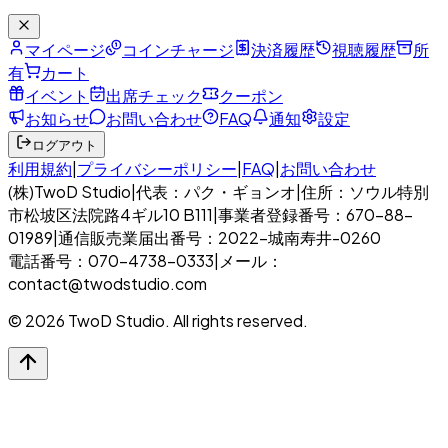
マイページ
コインチャージ
決済履歴
視聴履歴
所
有
カート
イベント
出席チェック
クーポン
お知らせ
お問い合わせ
FAQ
通知
設定
ログアウト
利用規約
|
プライバシーポリシー
|
FAQ
|
お問い合わせ
(株)TwoD Studio
|
代表：パク・ギョンオ
|
住所：ソウル特別
市松坡区法院路4ギル10 B111
|
事業者登録番号：670-88-
01989
|
通信販売業届出番号：2022-城南寿井-0260
電話番号：070-4738-0333
|
メール：
contact@twodstudio.com
© 2026 TwoD Studio. All rights reserved.