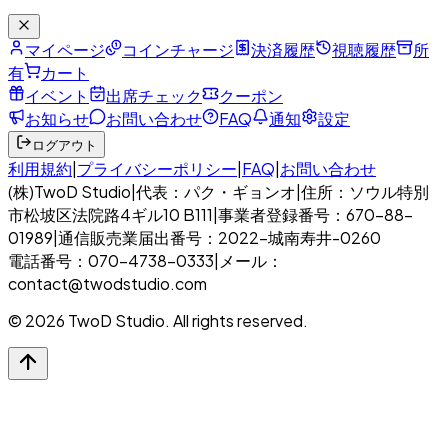
マイページ
コインチャージ
決済履歴
視聴履歴
所
有
カート
イベント
出席チェック
クーポン
お知らせ
お問い合わせ
FAQ
通知
設定
ログアウト
利用規約
|
プライバシーポリシー
|
FAQ
|
お問い合わせ
(株)TwoD Studio
|
代表：パク・ギョンオ
|
住所：ソウル特別
市松坡区法院路4ギル10 B111
|
事業者登録番号：670-88-
01989
|
通信販売業届出番号：2022-城南寿井-0260
電話番号：070-4738-0333
|
メール：
contact@twodstudio.com
© 2026 TwoD Studio. All rights reserved.