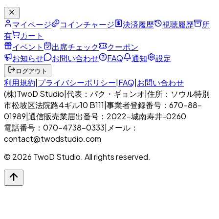
マイページ
コインチャージ
決済履歴
視聴履歴
所
有
カート
イベント
出席チェック
クーポン
お知らせ
お問い合わせ
FAQ
通知
設定
ログアウト
利用規約
|
プライバシーポリシー
|
FAQ
|
お問い合わせ
(株)TwoD Studio
|
代表：パク・ギョンオ
|
住所：ソウル特別
市松坡区法院路4ギル10 B111
|
事業者登録番号：670-88-
01989
|
通信販売業届出番号：2022-城南寿井-0260
電話番号：070-4738-0333
|
メール：
contact@twodstudio.com
© 2026 TwoD Studio. All rights reserved.