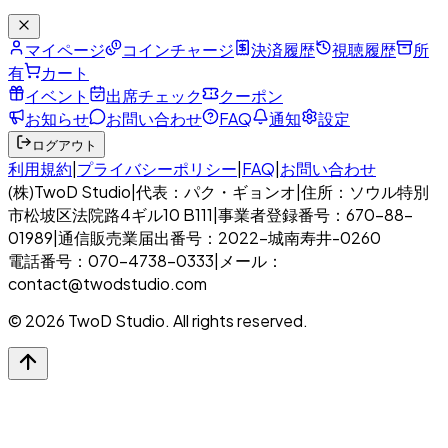
マイページ
コインチャージ
決済履歴
視聴履歴
所
有
カート
イベント
出席チェック
クーポン
お知らせ
お問い合わせ
FAQ
通知
設定
ログアウト
利用規約
|
プライバシーポリシー
|
FAQ
|
お問い合わせ
(株)TwoD Studio
|
代表：パク・ギョンオ
|
住所：ソウル特別
市松坡区法院路4ギル10 B111
|
事業者登録番号：670-88-
01989
|
通信販売業届出番号：2022-城南寿井-0260
電話番号：070-4738-0333
|
メール：
contact@twodstudio.com
© 2026 TwoD Studio. All rights reserved.