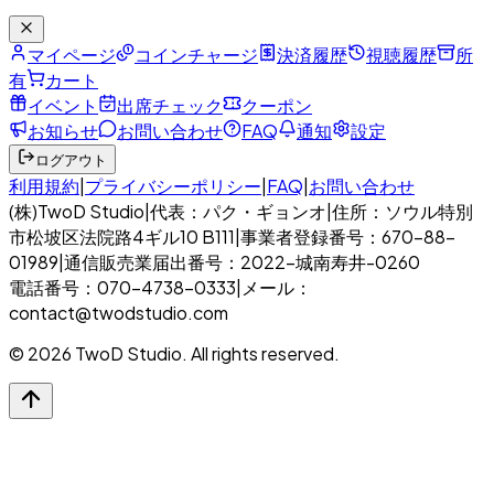
マイページ
コインチャージ
決済履歴
視聴履歴
所
有
カート
イベント
出席チェック
クーポン
お知らせ
お問い合わせ
FAQ
通知
設定
ログアウト
利用規約
|
プライバシーポリシー
|
FAQ
|
お問い合わせ
(株)TwoD Studio
|
代表：パク・ギョンオ
|
住所：ソウル特別
市松坡区法院路4ギル10 B111
|
事業者登録番号：670-88-
01989
|
通信販売業届出番号：2022-城南寿井-0260
電話番号：070-4738-0333
|
メール：
contact@twodstudio.com
© 2026 TwoD Studio. All rights reserved.