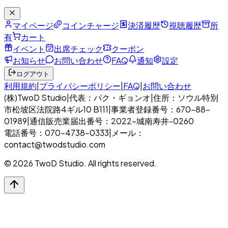
マイページ
コインチャージ
決済履歴
視聴履歴
所
有
カート
イベント
出席チェック
クーポン
お知らせ
お問い合わせ
FAQ
通知
設定
ログアウト
利用規約
|
プライバシーポリシー
|
FAQ
|
お問い合わせ
(株)TwoD Studio
|
代表：パク・ギョンオ
|
住所：ソウル特別
市松坡区法院路4ギル10 B111
|
事業者登録番号：670-88-
01989
|
通信販売業届出番号：2022-城南寿井-0260
電話番号：070-4738-0333
|
メール：
contact@twodstudio.com
© 2026 TwoD Studio. All rights reserved.